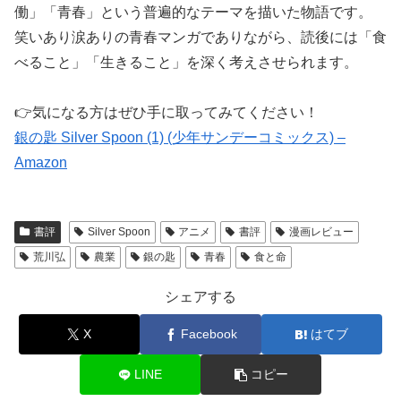
働」「青春」という普遍的なテーマを描いた物語です。
笑いあり涙ありの青春マンガでありながら、読後には「食
べること」「生きること」を深く考えさせられます。
👉気になる方はぜひ手に取ってみてください！
銀の匙 Silver Spoon (1) (少年サンデーコミックス) –
Amazon
書評
Silver Spoon
アニメ
書評
漫画レビュー
荒川弘
農業
銀の匙
青春
食と命
シェアする
X
Facebook
はてブ
LINE
コピー