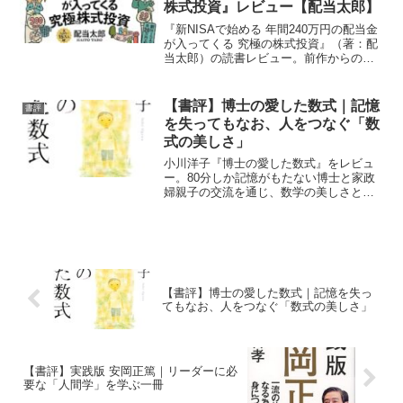
株式投資』レビュー【配当太郎】
『新NISAで始める 年間240万円の配当金
が入ってくる 究極の株式投資』（著：配
当太郎）の読書レビュー。前作からの変
更点、22銘柄への拡張、増配効果のわか
りやすい解説、7つのクライテリアによる
銘柄選びの重要性、買うタイミングへの
【書評】博士の愛した数式｜記憶
書評
考察など、実践的な高配当株投資のポイ
を失ってもなお、人をつなぐ「数
ントをまとめています。
式の美しさ」
小川洋子『博士の愛した数式』をレビュ
ー。80分しか記憶がもたない博士と家政
婦親子の交流を通じ、数学の美しさと人
の絆を描く心温まる小説です。
【書評】博士の愛した数式｜記憶を失っ
てもなお、人をつなぐ「数式の美しさ」
【書評】実践版 安岡正篤｜リーダーに必
要な「人間学」を学ぶ一冊