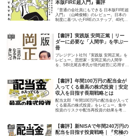
本版FIRE超入門』書評
『普通の会社員にもできる 日本版FIRE超
入門』（山崎俊輔）のレビュー。日本の
制度に基づいたFIREのステップ、40代・
50代・プチFIREなどのシナリオ分析、そ
して「なぜFIREを目指すのか？」という
根本的な問いを考えさせられる一冊。
【書評】実践版 安岡正篤｜リー
書評
FIRE後の人生設計を含めて参考になるポ
ダーに必要な「人間学」を学ぶ一
イントをまとめています。
冊
プレジデント社刊『実践版 安岡正篤』を
レビュー。思想家・安岡正篤の人間学
を、SBI北尾吉孝氏が現代経営に応用する
実践法として解説。リーダー必読の一冊
です。
【書評】年間100万円の配当金が
書評
入ってくる最高の株式投資｜安定
収入を目指す長期戦略とは
配当太郎『年間100万円の配当金が入って
くる最高の株式投資』をレビュー。集中
投資のリスクや配当再投資の効果を考
察。長期で安定収入を目指す投資家必読
の一冊です。
【書評】新NISAで年間240万円の
書評
配当を目指す投資戦略｜『究極の