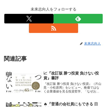
未来志向人をフォローする
未来志向人
関連記事
📈『改訂版 勝つ投資 負けない投
書評
資』書評
『改訂版 勝つ投資 負けない投資』（片山
晃・小松原周）をレビュー。株価ではな
く企業価値を見る投資哲学、「なぜお金
持ちになりたいのか」という根源的な問
い、優れた経営者に投資する考え方な
ど、長期投資の本質を深く考えさせられ
🔥『普通の会社員にもできる 日
書評
る一冊。