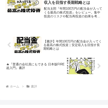
収入を目指す長期戦略とは
配当太郎『年間100万円の配当金が入って
くる最高の株式投資』をレビュー。集中
投資のリスクや配当再投資の効果を考
察。長期で安定収入を目指す投資家必読
の一冊です。
【書評】年間100万円の配当金が入ってく
る最高の株式投資｜安定収入を目指す長
期戦略とは
🔥『普通の会社員にもできる 日本版FIRE
超入門』書評
ホーム
書評