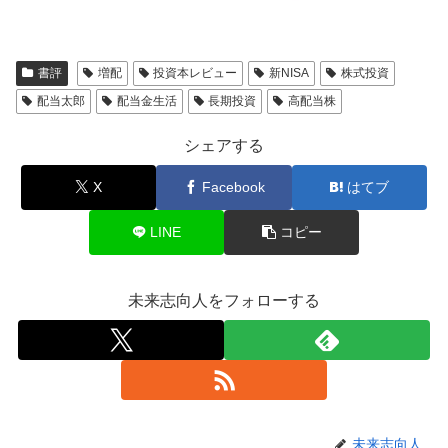
書評
増配
投資本レビュー
新NISA
株式投資
配当太郎
配当金生活
長期投資
高配当株
シェアする
X
Facebook
はてブ
LINE
コピー
未来志向人をフォローする
未来志向人