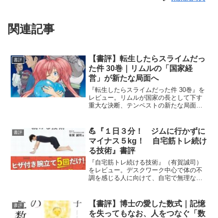
関連記事
【書評】転生したらスライムだっ
書評
た件 30巻｜リムルの「国家経
営」が新たな局面へ
『転生したらスライムだった件 30巻』を
レビュー。リムルが国家の長として下す
重大な決断、テンペストの新たな局面を
描く。成長と政治が交錯する注目巻。
💪『１日３分！ ジムに行かずに
書評
マイナス５kg！ 自宅筋トレ続け
る技術』書評
『自宅筋トレ続ける技術』（有賀誠司）
をレビュー。デスクワーク中心で体の不
調を感じる人に向けて、自宅で無理なく
筋トレを続ける考え方と実践方法を解
説。マンガと写真でわかりやすく、運動
習慣を作りたい初心者に最適な一冊。
【書評】博士の愛した数式｜記憶
書評
を失ってもなお、人をつなぐ「数