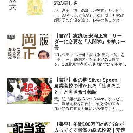
式の美しさ」
小川洋子『博士の愛した数式』をレビュ
ー。80分しか記憶がもたない博士と家政
婦親子の交流を通じ、数学の美しさと人
の絆を描く心温まる小説です。
【書評】実践版 安岡正篤｜リー
書評
ダーに必要な「人間学」を学ぶ一
冊
プレジデント社刊『実践版 安岡正篤』を
レビュー。思想家・安岡正篤の人間学
を、SBI北尾吉孝氏が現代経営に応用する
実践法として解説。リーダー必読の一冊
です。
【書評】銀の匙 Silver Spoon｜
書評
農業高校で描かれる「生きるこ
と」と向き合う物語
荒川弘『銀の匙 Silver Spoon』をレビュ
ー。農業高校を舞台に、食と命の重み、
進路に悩む青春を描いた名作マンガ。ア
ニメ版にも少し触れています。
【書評】年間100万円の配当金が
書評
入ってくる最高の株式投資｜安定