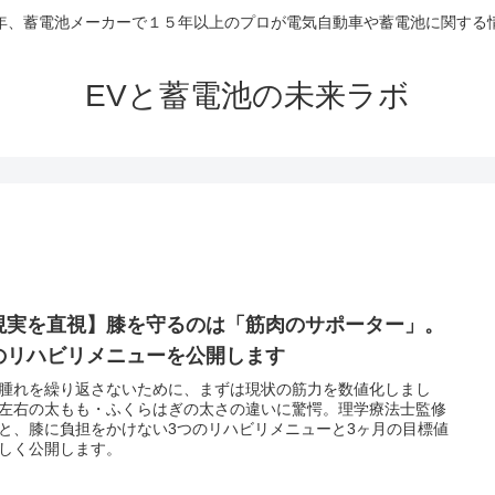
年、蓄電池メーカーで１５年以上のプロが電気自動車や蓄電池に関する
EVと蓄電池の未来ラボ
現実を直視】膝を守るのは「筋肉のサポーター」。
のリハビリメニューを公開します
腫れを繰り返さないために、まずは現状の筋力を数値化しまし
左右の太もも・ふくらはぎの太さの違いに驚愕。理学療法士監修
と、膝に負担をかけない3つのリハビリメニューと3ヶ月の目標値
しく公開します。