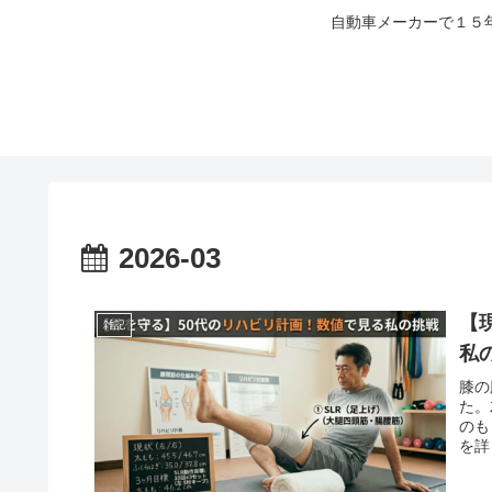
自動車メーカーで１５
2026-03
【
雑記
私
膝の
た。
のも
を詳