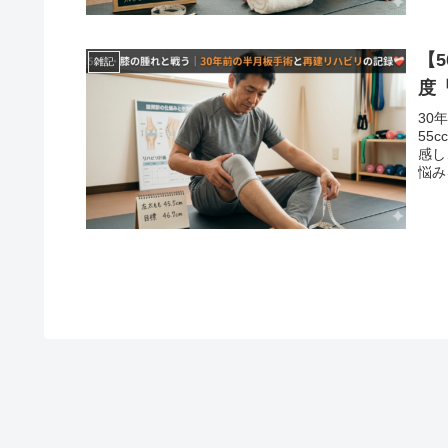
【
雑記
度
30
55
感し
悩み