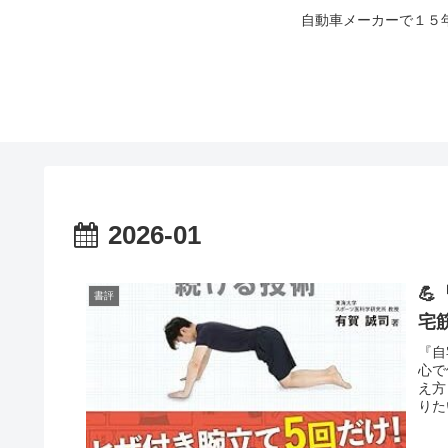
自動車メーカーで１５
2026-01

書評
宅
『自
心で
え方
りた