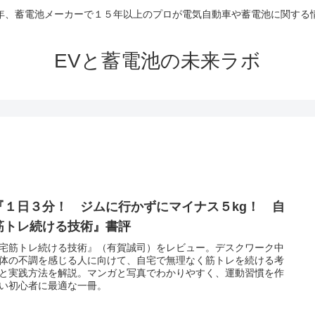
年、蓄電池メーカーで１５年以上のプロが電気自動車や蓄電池に関する
EVと蓄電池の未来ラボ
『１日３分！ ジムに行かずにマイナス５kg！ 自
筋トレ続ける技術』書評
宅筋トレ続ける技術』（有賀誠司）をレビュー。デスクワーク中
体の不調を感じる人に向けて、自宅で無理なく筋トレを続ける考
と実践方法を解説。マンガと写真でわかりやすく、運動習慣を作
い初心者に最適な一冊。