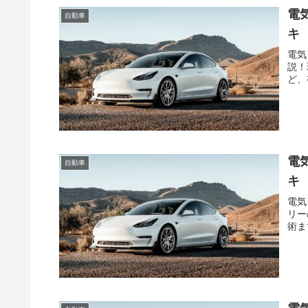
電
自動車
キ
電気
説！
ど、
電
自動車
キ
電気
リー
術ま