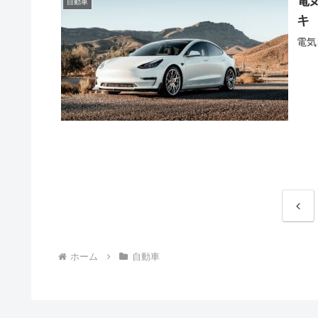
電
自動車
キ
電気
前
へ
ホーム
自動車