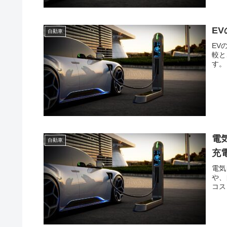
E
自動車
EV
較と
す。
電
自動車
充
電気
や、
コス