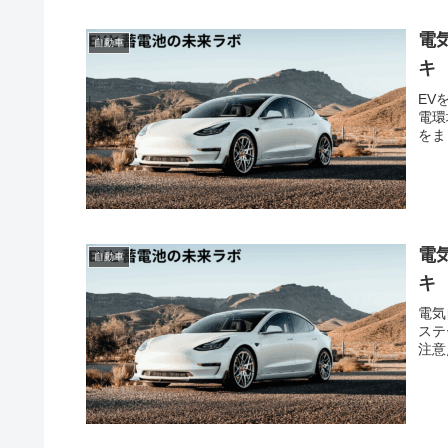
電
自動車
キ
EV
電環
をま
電
自動車
キ
電気
ステ
注意