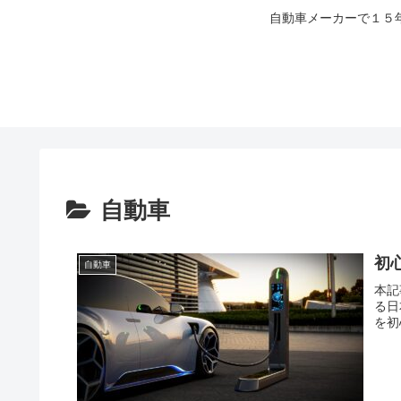
自動車メーカーで１５
自動車
初
自動車
本記事
る日
を初